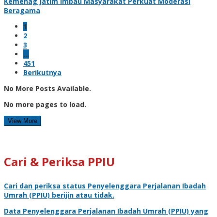
Kemenag Jatim Imbau Masyarakat Perkuat Moderasi
Beragama
1
2
3
…
451
Berikutnya
No More Posts Available.
No more pages to load.
View More
Cari & Periksa PPIU
Cari dan periksa status
Penyelenggara Perjalanan Ibadah
Umrah
(PPIU) berijin atau tidak.
Data
Penyelenggara Perjalanan Ibadah Umrah
(PPIU) yang