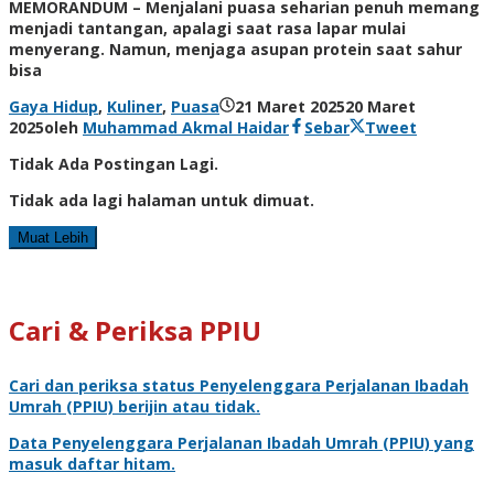
MEMORANDUM – Menjalani puasa seharian penuh memang
menjadi tantangan, apalagi saat rasa lapar mulai
menyerang. Namun, menjaga asupan protein saat sahur
bisa
Gaya Hidup
,
Kuliner
,
Puasa
21 Maret 2025
20 Maret
2025
oleh
Muhammad Akmal Haidar
Sebar
Tweet
Tidak Ada Postingan Lagi.
Tidak ada lagi halaman untuk dimuat.
Muat Lebih
Cari & Periksa PPIU
Cari dan periksa status
Penyelenggara Perjalanan Ibadah
Umrah
(PPIU) berijin atau tidak.
Data
Penyelenggara Perjalanan Ibadah Umrah
(PPIU) yang
masuk daftar hitam.