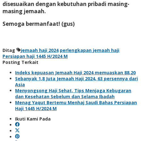
disesuaikan dengan kebutuhan pribadi masing-
masing jemaah.
Semoga bermanfaat! (
gus
)
Ditag
jemaah haji 2024
perlengkapan jemaah haji
Persiapan haji 1445 H/2024 M
Posting Terkait
Indeks kepuasan Jemaah Haji 2024 memuaskan 88,20
Sebanyak 1,8 Juta Jemaah Haji 2024, 63 persennya dari
Asia
Menyongsong Haji Sehat, Tips Menjaga Kebugaran
dan Kesehatan Sebelum dan Selama Ibadah
Menag Yaqut Bertemu Menhaj Saudi Bahas Persiapan
Haji 1445 H/2024 M
Ikuti Kami Pada