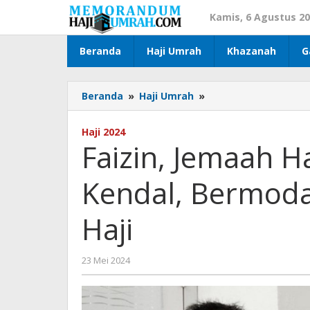
Lewati
Kamis, 6 Agustus 2
ke
konten
Beranda
Haji Umrah
Khazanah
G
Beranda
»
Haji Umrah
»
Faizin,
Jemaah
Haji
Haji 2024
Tuna
Faizin, Jemaah H
Netra
Asal
Kendal, Bermoda
Kendal,
Bermodal
Tawakal
Haji
Tunaikan
Haji
23 Mei 2024
oleh
Ali
Muchtar