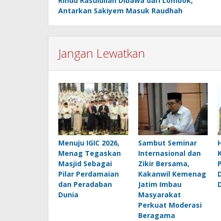
Rindu Rasulullah Dibawa dari Lombok,
pos
Antarkan Sakiyem Masuk Raudhah
Jangan Lewatkan
Menuju IGIC 2026,
Sambut Seminar
Menag Tegaskan
Internasional dan
Masjid Sebagai
Zikir Bersama,
Pilar Perdamaian
Kakanwil Kemenag
dan Peradaban
Jatim Imbau
Dunia
Masyarakat
Perkuat Moderasi
Beragama