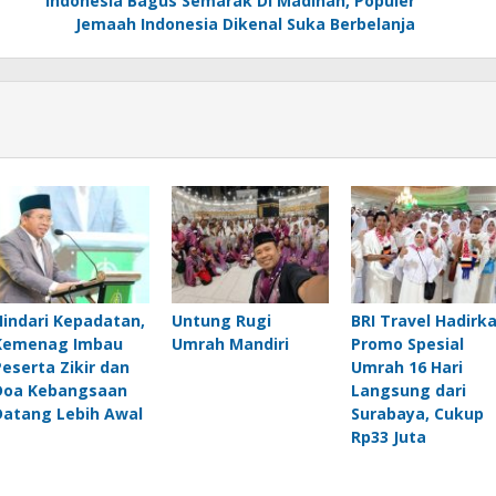
Indonesia Bagus Semarak Di Madinah, Populer
Jemaah Indonesia Dikenal Suka Berbelanja
Hindari Kepadatan,
Untung Rugi
BRI Travel Hadirk
Kemenag Imbau
Umrah Mandiri
Promo Spesial
Peserta Zikir dan
Umrah 16 Hari
Doa Kebangsaan
Langsung dari
Datang Lebih Awal
Surabaya, Cukup
Rp33 Juta