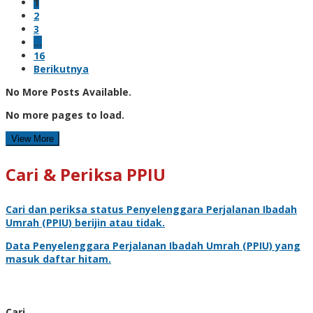
1
2
3
…
16
Berikutnya
No More Posts Available.
No more pages to load.
View More
Cari & Periksa PPIU
Cari dan periksa status
Penyelenggara Perjalanan Ibadah
Umrah
(PPIU) berijin atau tidak.
Data
Penyelenggara Perjalanan Ibadah Umrah
(PPIU) yang
masuk daftar hitam.
Cari