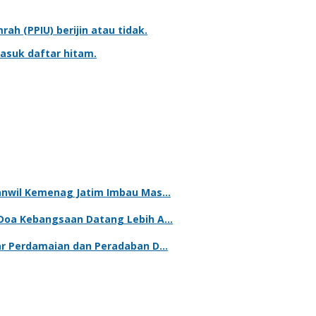
mrah
(PPIU) berijin atau tidak.
asuk daftar hitam.
kanwil Kemenag Jatim Imbau Mas…
 Doa Kebangsaan Datang Lebih A…
lar Perdamaian dan Peradaban D…