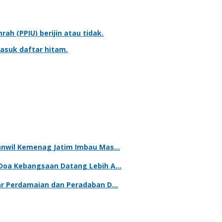
mrah
(PPIU) berijin atau tidak.
asuk daftar hitam.
kanwil Kemenag Jatim Imbau Mas…
 Doa Kebangsaan Datang Lebih A…
lar Perdamaian dan Peradaban D…