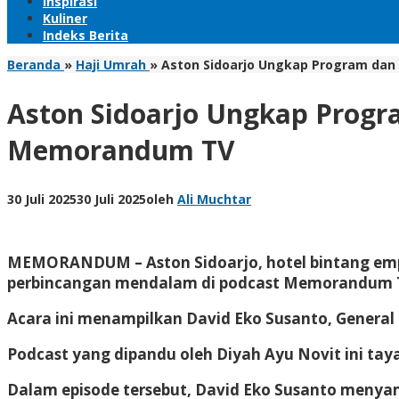
Inspirasi
Kuliner
Indeks Berita
Beranda
»
Haji Umrah
»
Aston Sidoarjo Ungkap Program dan
Aston Sidoarjo Ungkap Progr
Memorandum TV
30 Juli 2025
30 Juli 2025
oleh
Ali Muchtar
MEMORANDUM
– Aston Sidoarjo, hotel bintang 
perbincangan mendalam di podcast Memorandum TV,
Acara ini menampilkan David Eko Susanto, General
Podcast yang dipandu oleh Diyah Ayu Novit ini ta
Dalam episode tersebut, David Eko Susanto menya