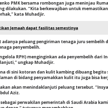
Menko PMK bersama rombongan juga meninjau Rumah
ang dilakukan. “Kita berkewajiban untuk memastikan 
rhak,” kata Muhadjir.
ikan Jemaah dapat fasilitas semestinya
 adanya peluang pengiriman tenaga juru sembelih d
enaga penyembelih.
gelola RPH) menginginkan ada penyembelih dari Ind
anjuti,” ungkap Muhadjir.
na di sini kotoran dan kulit kambing dibuang begitu
laman di bidang penyamakkan kulit itu juga bisa ke
akan akan menindaklanjuti peluang tersebut. “Insy
bdul Aziz.
sebagai perwakilan pemerintah di Saudi Arabia kam
ahun depan,” tuturnya menambahkan.