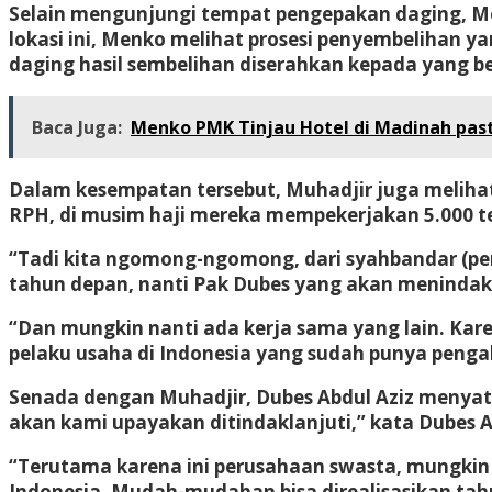
Selain mengunjungi tempat pengepakan daging, 
lokasi ini, Menko melihat prosesi penyembelihan y
daging hasil sembelihan diserahkan kepada yang be
Baca Juga:
Menko PMK Tinjau Hotel di Madinah past
Dalam kesempatan tersebut, Muhadjir juga melihat
RPH, di musim haji mereka mempekerjakan 5.000 t
“Tadi kita ngomong-ngomong, dari syahbandar (pen
tahun depan, nanti Pak Dubes yang akan menindakl
“Dan mungkin nanti ada kerja sama yang lain. Kare
pelaku usaha di Indonesia yang sudah punya penga
Senada dengan Muhadjir, Dubes Abdul Aziz menyat
akan kami upayakan ditindaklanjuti,” kata Dubes A
“Terutama karena ini perusahaan swasta, mungkin 
Indonesia. Mudah-mudahan bisa direalisasikan t