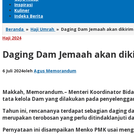
Inspirasi
Kuliner
Indeks Berita
Beranda
»
Haji Umrah
»
Daging Dam Jemaah akan dikirim 
Haji 2024
Daging Dam Jemaah akan diki
6 Juli 2024
oleh
Agus Memorandum
Makkah, Memorandum.– Menteri Koordinator Bida
tata kelola Dam yang dilakukan pada penyelenggar
Tahun ini, rencananya terdapat sebagian daging d
merupakan terobosan yang perlu ditindaklanjuti d
Pernyataan ini disampaikan Menko PMK usai meng