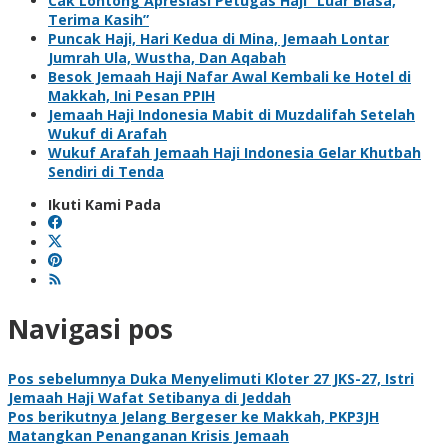
Cak Lontong Apresiasi Petugas Haji “Luar Biasa,
Terima Kasih”
Puncak Haji, Hari Kedua di Mina, Jemaah Lontar
Jumrah Ula, Wustha, Dan Aqabah
Besok Jemaah Haji Nafar Awal Kembali ke Hotel di
Makkah, Ini Pesan PPIH
Jemaah Haji Indonesia Mabit di Muzdalifah Setelah
Wukuf di Arafah
Wukuf Arafah Jemaah Haji Indonesia Gelar Khutbah
Sendiri di Tenda
Ikuti Kami Pada
Navigasi pos
Pos sebelumnya
Duka Menyelimuti Kloter 27 JKS-27, Istri
Jemaah Haji Wafat Setibanya di Jeddah
Pos berikutnya
Jelang Bergeser ke Makkah, PKP3JH
Matangkan Penanganan Krisis Jemaah