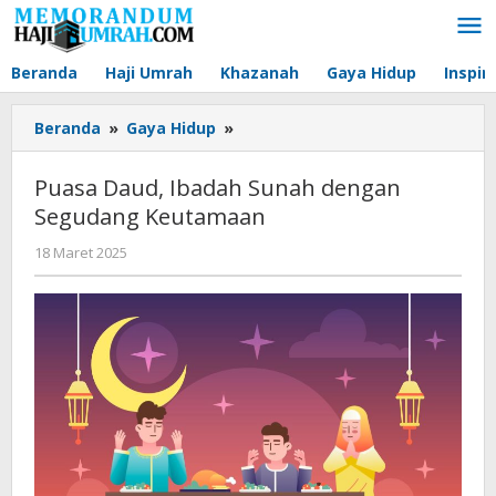
Lewati
ke
konten
Beranda
Haji Umrah
Khazanah
Gaya Hidup
Inspir
Beranda
»
Gaya Hidup
»
Puasa
Daud,
Ibadah
Puasa Daud, Ibadah Sunah dengan
Sunah
Segudang Keutamaan
dengan
Segudang
18 Maret 2025
oleh
Keutamaan
Muhammad
Abiel
Mahasin