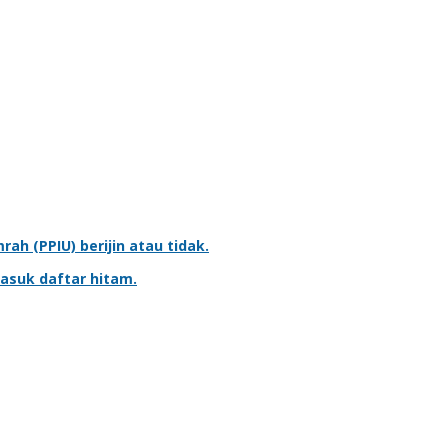
mrah
(PPIU) berijin atau tidak.
asuk daftar hitam.