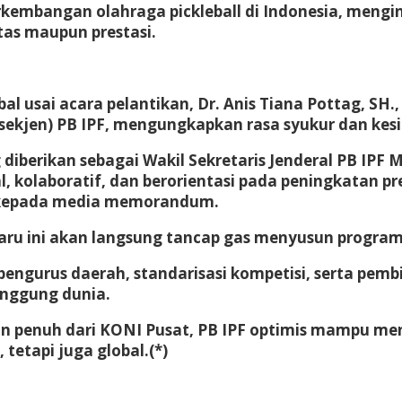
rkembangan olahraga pickleball di Indonesia, meng
tas maupun prestasi.
bal usai acara pelantikan, Dr. Anis Tiana Pottag, S
asekjen) PB IPF, mengungkapkan rasa syukur dan ke
iberikan sebagai Wakil Sekretaris Jenderal PB IPF
 kolaboratif, dan berorientasi pada peningkatan pres
ag kepada media memorandum.
aru ini akan langsung tancap gas menyusun program 
pengurus daerah, standarisasi kompetisi, serta pem
nggung dunia.
gan penuh dari KONI Pusat, PB IPF optimis mampu me
 tetapi juga global.(*)