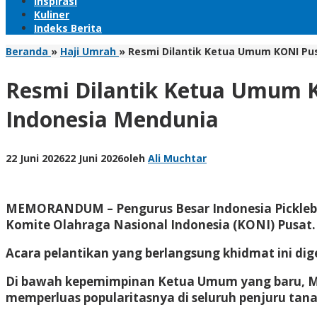
Inspirasi
Kuliner
Indeks Berita
Beranda
»
Haji Umrah
»
Resmi Dilantik Ketua Umum KONI Pusa
Resmi Dilantik Ketua Umum KO
Indonesia Mendunia
22 Juni 2026
22 Juni 2026
oleh
Ali Muchtar
MEMORANDUM
– Pengurus Besar Indonesia Pickle
Komite Olahraga Nasional Indonesia (KONI) Pusat.
Acara pelantikan yang berlangsung khidmat ini dige
​Di bawah kepemimpinan Ketua Umum yang baru, M.
memperluas popularitasnya di seluruh penjuru tanah