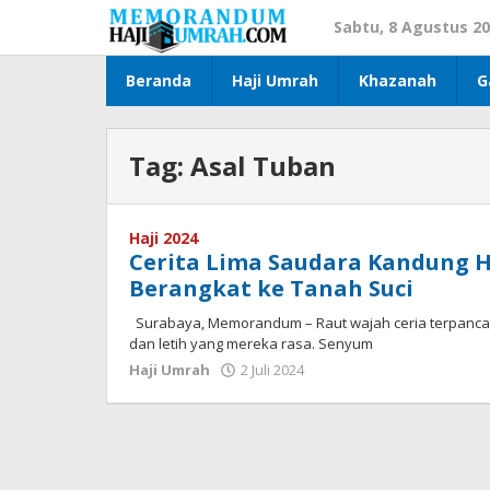
Lewati
Sabtu, 8 Agustus 2
ke
konten
Beranda
Haji Umrah
Khazanah
G
Tag:
Asal Tuban
Haji 2024
Cerita Lima Saudara Kandung H
Berangkat ke Tanah Suci
Surabaya, Memorandum – Raut wajah ceria terpancar d
dan letih yang mereka rasa. Senyum
Haji Umrah
2 Juli 2024
oleh
Agus
Memorandum