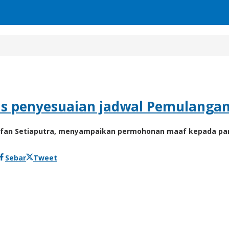
as penyesuaian jadwal Pemulangan
Irfan Setiaputra, menyampaikan permohonan maaf kepada pa
Sebar
Tweet