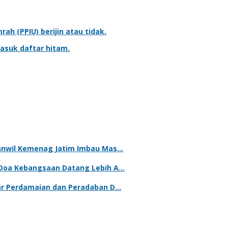
mrah
(PPIU) berijin atau tidak.
asuk daftar hitam.
kanwil Kemenag Jatim Imbau Mas…
 Doa Kebangsaan Datang Lebih A…
lar Perdamaian dan Peradaban D…