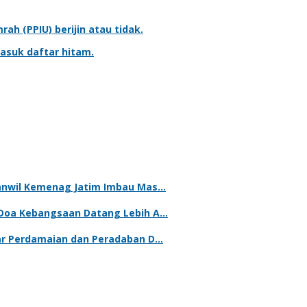
mrah
(PPIU) berijin atau tidak.
asuk daftar hitam.
kanwil Kemenag Jatim Imbau Mas…
 Doa Kebangsaan Datang Lebih A…
lar Perdamaian dan Peradaban D…