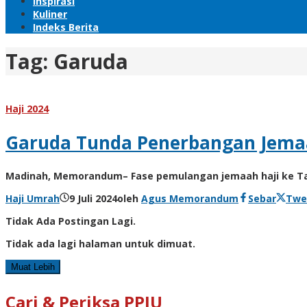
Inspirasi
Kuliner
Indeks Berita
Tag:
Garuda
Haji 2024
Garuda Tunda Penerbangan Jemaa
Madinah, Memorandum– Fase pemulangan jemaah haji ke Tana
Haji Umrah
9 Juli 2024
oleh
Agus Memorandum
Sebar
Twe
Tidak Ada Postingan Lagi.
Tidak ada lagi halaman untuk dimuat.
Muat Lebih
Cari & Periksa PPIU