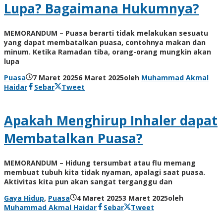
Lupa? Bagaimana Hukumnya?
MEMORANDUM – Puasa berarti tidak melakukan sesuatu
yang dapat membatalkan puasa, contohnya makan dan
minum. Ketika Ramadan tiba, orang-orang mungkin akan
lupa
Puasa
7 Maret 2025
6 Maret 2025
oleh
Muhammad Akmal
Haidar
Sebar
Tweet
Apakah Menghirup Inhaler dapat
Membatalkan Puasa?
MEMORANDUM – Hidung tersumbat atau flu memang
membuat tubuh kita tidak nyaman, apalagi saat puasa.
Aktivitas kita pun akan sangat terganggu dan
Gaya Hidup
,
Puasa
4 Maret 2025
3 Maret 2025
oleh
Muhammad Akmal Haidar
Sebar
Tweet