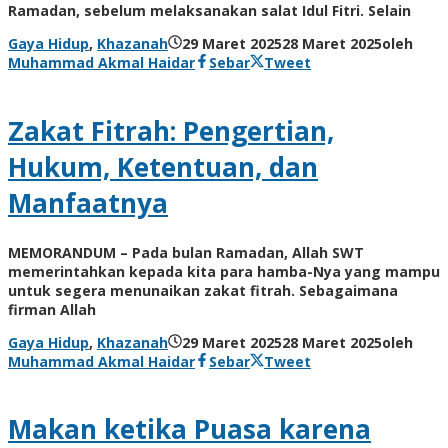
Ramadan, sebelum melaksanakan salat Idul Fitri. Selain
Gaya Hidup
,
Khazanah
29 Maret 2025
28 Maret 2025
oleh
Muhammad Akmal Haidar
Sebar
Tweet
Zakat Fitrah: Pengertian,
Hukum, Ketentuan, dan
Manfaatnya
MEMORANDUM – Pada bulan Ramadan, Allah SWT
memerintahkan kepada kita para hamba-Nya yang mampu
untuk segera menunaikan zakat fitrah. Sebagaimana
firman Allah
Gaya Hidup
,
Khazanah
29 Maret 2025
28 Maret 2025
oleh
Muhammad Akmal Haidar
Sebar
Tweet
Makan ketika Puasa karena