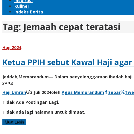
Inspirasi
Kuliner
Indeks Berita
Tag:
Jemaah cepat teratasi
Haji 2024
Ketua PPIH sebut Kawal Haji agar
Jeddah,Memorandum— Dalam penyelenggaraan ibadah haji 14
yang
Haji Umrah
3 Juli 2024
oleh
Agus Memorandum
Sebar
Twe
Tidak Ada Postingan Lagi.
Tidak ada lagi halaman untuk dimuat.
Muat Lebih