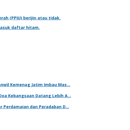
mrah
(PPIU) berijin atau tidak.
asuk daftar hitam.
kanwil Kemenag Jatim Imbau Mas…
 Doa Kebangsaan Datang Lebih A…
lar Perdamaian dan Peradaban D…