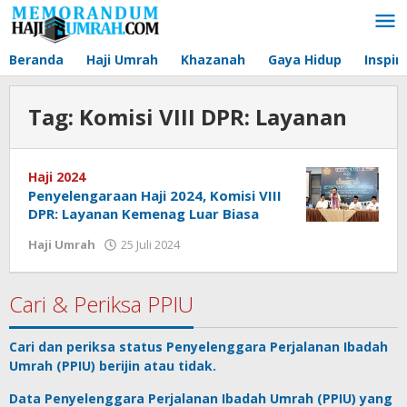
Lewati
ke
konten
Beranda
Haji Umrah
Khazanah
Gaya Hidup
Inspir
Tag:
Komisi VIII DPR: Layanan
Haji 2024
Penyelengaraan Haji 2024, Komisi VIII
DPR: Layanan Kemenag Luar Biasa
Haji Umrah
25 Juli 2024
oleh
Agus
Memorandum
Cari & Periksa PPIU
Cari dan periksa status
Penyelenggara Perjalanan Ibadah
Umrah
(PPIU) berijin atau tidak.
Data
Penyelenggara Perjalanan Ibadah Umrah
(PPIU) yang