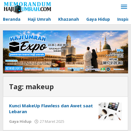
Lewati
ke
konten
Beranda
Haji Umrah
Khazanah
Gaya Hidup
Inspir
Tag:
makeup
Kunci MakeUp Flawless dan Awet saat
Lebaran
Gaya Hidup
27 Maret 2025
oleh
Ratih