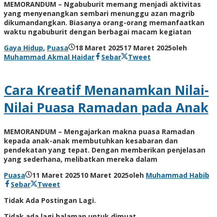
MEMORANDUM – Ngabuburit memang menjadi aktivitas
yang menyenangkan sembari menunggu azan magrib
dikumandangkan. Biasanya orang-orang memanfaatkan
waktu ngabuburit dengan berbagai macam kegiatan
Gaya Hidup
,
Puasa
18 Maret 2025
17 Maret 2025
oleh
Muhammad Akmal Haidar
Sebar
Tweet
Cara Kreatif Menanamkan Nilai-
Nilai Puasa Ramadan pada Anak
MEMORANDUM – Mengajarkan makna puasa Ramadan
kepada anak-anak membutuhkan kesabaran dan
pendekatan yang tepat. Dengan memberikan penjelasan
yang sederhana, melibatkan mereka dalam
Puasa
11 Maret 2025
10 Maret 2025
oleh
Muhammad Habib
Sebar
Tweet
Tidak Ada Postingan Lagi.
Tidak ada lagi halaman untuk dimuat.