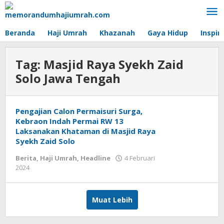
Lewati
ke
konten
Beranda
Haji Umrah
Khazanah
Gaya Hidup
Inspir
Tag:
Masjid Raya Syekh Zaid
Solo Jawa Tengah
Pengajian Calon Permaisuri Surga,
Kebraon Indah Permai RW 13
Laksanakan Khataman di Masjid Raya
Syekh Zaid Solo
Berita
,
Haji Umrah
,
Headline
4 Februari
2024
oleh
Ali
Muchtar
Muat Lebih