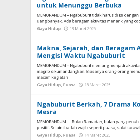
untuk Menunggu Berbuka
MEMORANDUM – Ngabuburit tidak harus di isi dengan 
uang banyak. Ada beragam aktivitas menarik yang co
Gaya Hidup
19 Maret 2025
oleh
Muhammad
Akmal
Haidar
Makna, Sejarah, dan Beragam A
Mengisi Waktu Ngabuburit
MEMORANDUM – Ngabuburit memang menjadi aktivit
magrib dikumandangkan. Biasanya orang-orang mema
macam kegiatan
Gaya Hidup
,
Puasa
18 Maret 2025
oleh
Muhammad
Akmal
Haidar
Ngabuburit Berkah, 7 Drama Ko
Mesra
MEMORANDUM — Bulan Ramadan, bulan yang penuh berk
positif. Selain ibadah wajib seperti puasa, salat taraw
Gaya Hidup
,
Puasa
14 Maret 2025
oleh