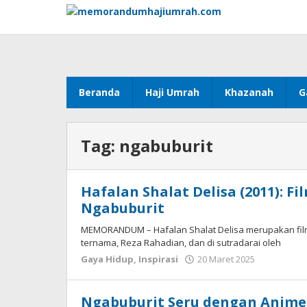
Lewati
ke
konten
Beranda
Haji Umrah
Khazanah
G
Tag:
ngabuburit
Hafalan Shalat Delisa (2011): F
Ngabuburit
MEMORANDUM – Hafalan Shalat Delisa merupakan film l
ternama, Reza Rahadian, dan di sutradarai oleh
Gaya Hidup
,
Inspirasi
20 Maret 2025
oleh
Muhamm
Akmal
Haidar
Ngabuburit Seru dengan Anime Sl