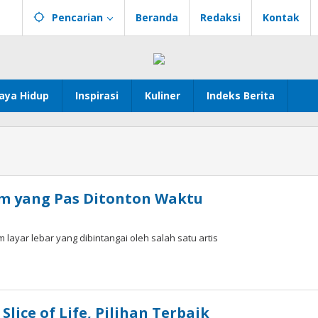
Pencarian
Beranda
Redaksi
Kontak
aya Hidup
Inspirasi
Kuliner
Indeks Berita
ilm yang Pas Ditonton Waktu
ayar lebar yang dibintangai oleh salah satu artis
ad
ice of Life, Pilihan Terbaik