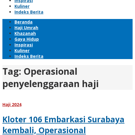
Inspirasi
Kuliner
Indeks Berita
Beranda
Haji Umrah
Khazanah
Gaya Hidup
Inspirasi
Kuliner
Indeks Berita
Tag:
Operasional
penyelenggaraan haji
Haji 2024
Kloter 106 Embarkasi Surabaya
kembali, Operasional