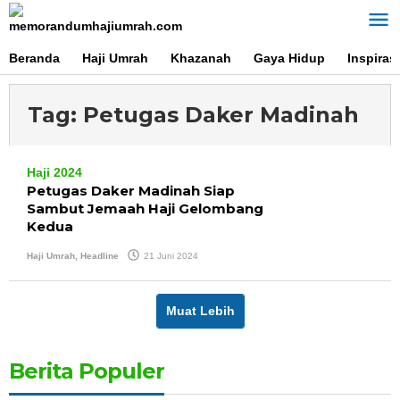
Lewati
ke
konten
Beranda
Haji Umrah
Khazanah
Gaya Hidup
Inspirasi
Tag:
Petugas Daker Madinah
Haji 2024
Petugas Daker Madinah Siap
Sambut Jemaah Haji Gelombang
Kedua
oleh
Haji Umrah
,
Headline
21 Juni 2024
Agus
Memorandum
Muat Lebih
Berita Populer