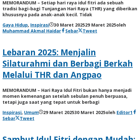
MEMORANDUM – Setiap hari raya idul fitri ada sebuah
tradisi bagi-bagi Tunjangan Hari Raya (THR) yang diberikan
khususnya pada anak-anak kecil. Tidak
Gaya Hidup
,
Inspirasi
30 Maret 2025
29 Maret 2025
oleh
Muhammad Akmal Haidar
Sebar
Tweet
Lebaran 2025: Menjalin
Silaturahmi dan Berbagi Berkah
Melalui THR dan Angpao
MEMORANDUM – Hari Raya Idul Fitri bukan hanya menjadi
momen kemenangan setelah sebulan penuh berpuasa,
tetapi juga saat yang tepat untuk berbagi
Inspirasi
,
Umum
29 Maret 2025
30 Maret 2025
oleh
Editor1
Sebar
Tweet
Sambut Idul Fitri dengan Mudah: