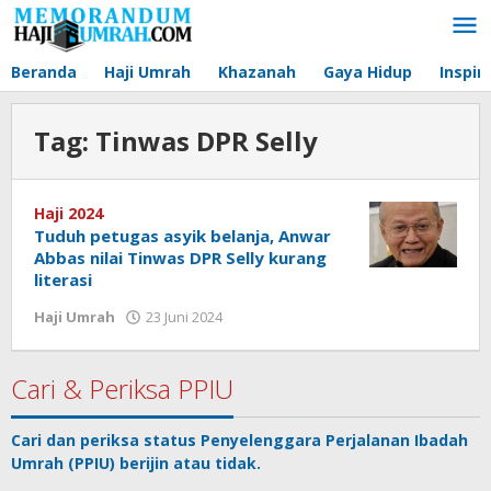
Lewati
ke
konten
Beranda
Haji Umrah
Khazanah
Gaya Hidup
Inspir
Tag:
Tinwas DPR Selly
Haji 2024
Tuduh petugas asyik belanja, Anwar
Abbas nilai Tinwas DPR Selly kurang
literasi
Haji Umrah
23 Juni 2024
oleh
Agus
Memorandum
Cari & Periksa PPIU
Cari dan periksa status
Penyelenggara Perjalanan Ibadah
Umrah
(PPIU) berijin atau tidak.