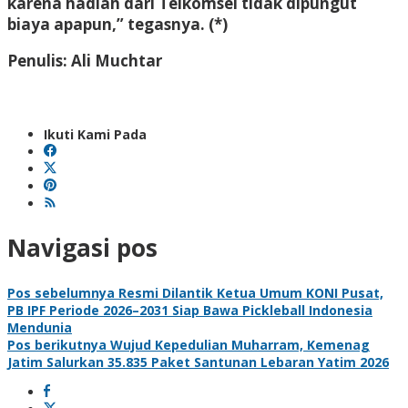
karena hadiah dari Telkomsel tidak dipungut
biaya apapun,” tegasnya. (*)
Penulis: Ali Muchtar
Ikuti Kami Pada
Navigasi pos
Pos sebelumnya
Resmi Dilantik Ketua Umum KONI Pusat,
PB IPF Periode 2026–2031 Siap Bawa Pickleball Indonesia
Mendunia
Pos berikutnya
Wujud Kepedulian Muharram, Kemenag
Jatim Salurkan 35.835 Paket Santunan Lebaran Yatim 2026