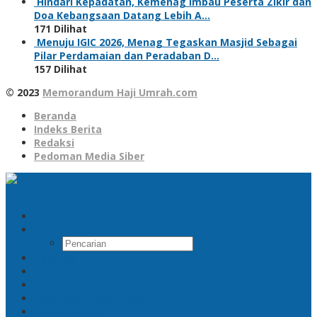
Hindari Kepadatan, Kemenag Imbau Peserta Zikir dan
Doa Kebangsaan Datang Lebih A…
171 Dilihat
Menuju IGIC 2026, Menag Tegaskan Masjid Sebagai
Pilar Perdamaian dan Peradaban D…
157 Dilihat
© 2023
Memorandum Haji Umrah.com
Beranda
Indeks Berita
Redaksi
Pedoman Media Siber
Pencarian
Beranda
Redaksi
Kontak
Pedoman Media Siber
Indeks Berita