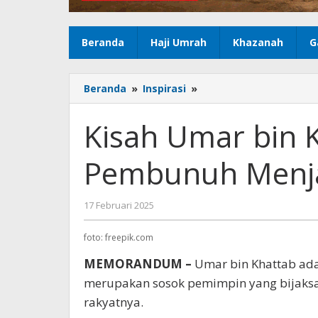
Beranda
Haji Umrah
Khazanah
G
Beranda
»
Inspirasi
»
Kisah
Umar
bin
Kisah Umar bin 
Khattab,
Dari
Pembunuh Menja
Pedang
Pembunuh
Menjadi
17 Februari 2025
oleh
Penjaga
Muhammad
Islam
Abiel
foto: freepik.com
Mahasin
MEMORANDUM –
Umar bin Khattab adal
merupakan sosok pemimpin yang bijaksan
rakyatnya.