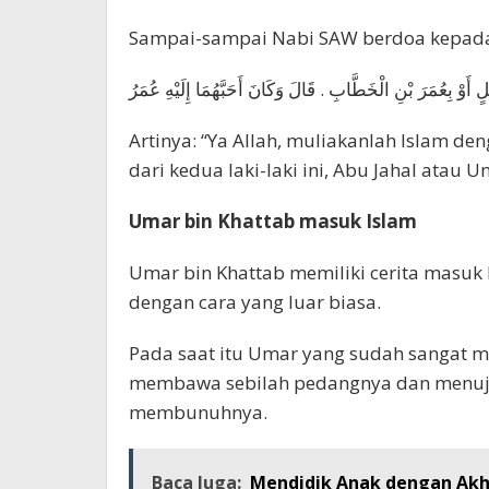
Sampai-sampai Nabi SAW berdoa kepada
ْلٍ أَوْ بِعُمَرَ بْنِ الْخَطَّابِ . قَالَ وَكَانَ أَحَبَّهُمَا إِلَيْهِ عُمَرُ
Artinya: “Ya Allah, muliakanlah Islam de
dari kedua laki-laki ini, Abu Jahal atau U
Umar bin Khattab masuk Islam
Umar bin Khattab memiliki cerita masuk 
dengan cara yang luar biasa.
Pada saat itu Umar yang sudah sangat m
membawa sebilah pedangnya dan menuj
membunuhnya.
Baca Juga:
Mendidik Anak dengan Akhl