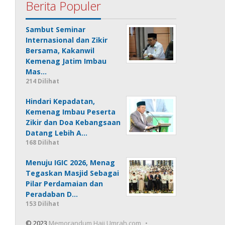
Berita Populer
Sambut Seminar
Internasional dan Zikir
Bersama, Kakanwil
Kemenag Jatim Imbau
Mas…
214 Dilihat
Hindari Kepadatan,
Kemenag Imbau Peserta
Zikir dan Doa Kebangsaan
Datang Lebih A…
168 Dilihat
Menuju IGIC 2026, Menag
Tegaskan Masjid Sebagai
Pilar Perdamaian dan
Peradaban D…
153 Dilihat
© 2023
Memorandum Haji Umrah.com