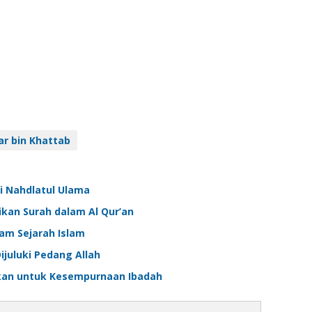
r bin Khattab
ri Nahdlatul Ulama
ikan Surah dalam Al Qur’an
lam Sejarah Islam
ijuluki Pedang Allah
kan untuk Kesempurnaan Ibadah