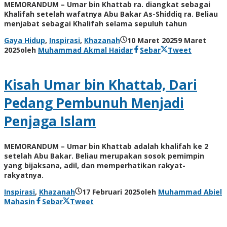
MEMORANDUM – Umar bin Khattab ra. diangkat sebagai
Khalifah setelah wafatnya Abu Bakar As-Shiddiq ra. Beliau
menjabat sebagai Khalifah selama sepuluh tahun
Gaya Hidup
,
Inspirasi
,
Khazanah
10 Maret 2025
9 Maret
2025
oleh
Muhammad Akmal Haidar
Sebar
Tweet
Kisah Umar bin Khattab, Dari
Pedang Pembunuh Menjadi
Penjaga Islam
MEMORANDUM – Umar bin Khattab adalah khalifah ke 2
setelah Abu Bakar. Beliau merupakan sosok pemimpin
yang bijaksana, adil, dan memperhatikan rakyat-
rakyatnya.
Inspirasi
,
Khazanah
17 Februari 2025
oleh
Muhammad Abiel
Mahasin
Sebar
Tweet