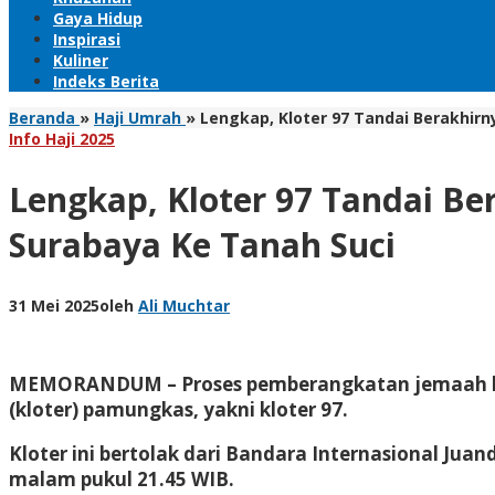
Gaya Hidup
Inspirasi
Kuliner
Indeks Berita
Beranda
»
Haji Umrah
»
Lengkap, Kloter 97 Tandai Berakhir
Info Haji 2025
Lengkap, Kloter 97 Tandai B
Surabaya Ke Tanah Suci
31 Mei 2025
oleh
Ali Muchtar
MEMORANDUM
– Proses pemberangkatan jemaah h
(kloter) pamungkas, yakni kloter 97.
Kloter ini bertolak dari Bandara Internasional Jua
malam pukul 21.45 WIB.