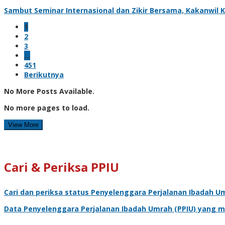
Sambut Seminar Internasional dan Zikir Bersama, Kakanwi
1
2
3
…
451
Berikutnya
No More Posts Available.
No more pages to load.
View More
Cari & Periksa PPIU
Cari dan periksa status
Penyelenggara Perjalanan Ibadah U
Data
Penyelenggara Perjalanan Ibadah Umrah
(PPIU) yang m