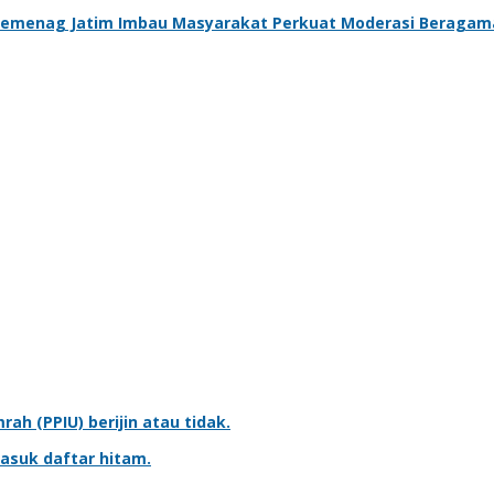
l Kemenag Jatim Imbau Masyarakat Perkuat Moderasi Beragam
mrah
(PPIU) berijin atau tidak.
asuk daftar hitam.