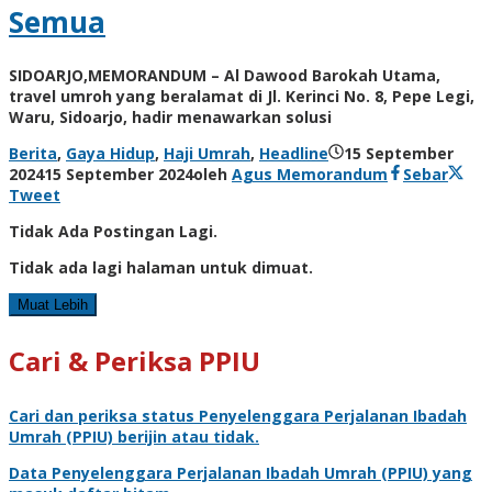
Semua
SIDOARJO,MEMORANDUM – Al Dawood Barokah Utama,
travel umroh yang beralamat di Jl. Kerinci No. 8, Pepe Legi,
Waru, Sidoarjo, hadir menawarkan solusi
Berita
,
Gaya Hidup
,
Haji Umrah
,
Headline
15 September
2024
15 September 2024
oleh
Agus Memorandum
Sebar
Tweet
Tidak Ada Postingan Lagi.
Tidak ada lagi halaman untuk dimuat.
Muat Lebih
Cari & Periksa PPIU
Cari dan periksa status
Penyelenggara Perjalanan Ibadah
Umrah
(PPIU) berijin atau tidak.
Data
Penyelenggara Perjalanan Ibadah Umrah
(PPIU) yang