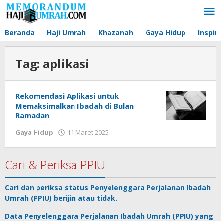
Lewati
ke
konten
Beranda
Haji Umrah
Khazanah
Gaya Hidup
Inspir
Tag:
aplikasi
Rekomendasi Aplikasi untuk
Memaksimalkan Ibadah di Bulan
Ramadan
Gaya Hidup
11 Maret 2025
oleh
Muhammad
Akmal
Haidar
Cari & Periksa PPIU
Cari dan periksa status
Penyelenggara Perjalanan Ibadah
Umrah
(PPIU) berijin atau tidak.
Data
Penyelenggara Perjalanan Ibadah Umrah
(PPIU) yang