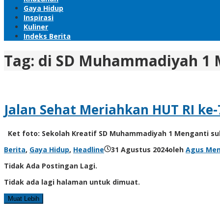
Gaya Hidup
Inspirasi
Kuliner
Indeks Berita
Tag:
di SD Muhammadiyah 1 
Jalan Sehat Meriahkan HUT RI k
Ket foto: Sekolah Kreatif SD Muhammadiyah 1 Menganti s
Berita
,
Gaya Hidup
,
Headline
31 Agustus 2024
oleh
Agus Me
Tidak Ada Postingan Lagi.
Tidak ada lagi halaman untuk dimuat.
Muat Lebih