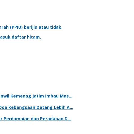
mrah
(PPIU) berijin atau tidak.
asuk daftar hitam.
kanwil Kemenag Jatim Imbau Mas…
 Doa Kebangsaan Datang Lebih A…
lar Perdamaian dan Peradaban D…