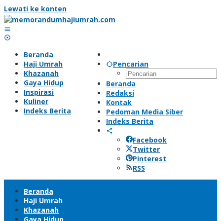
Lewati ke konten
Beranda
Haji Umrah
Pencarian
Khazanah
Gaya Hidup
Beranda
Inspirasi
Redaksi
Kuliner
Kontak
Indeks Berita
Pedoman Media Siber
Indeks Berita
Facebook
Twitter
Pinterest
RSS
Beranda
Haji Umrah
Khazanah
Gaya Hidup