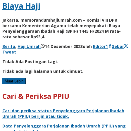
Biaya Haji
Jakarta, memorandumhajiumrah.com – Komisi VIII DPR
bersama Kementerian Agama telah menyepakati Biaya
Penyelenggaraan Ibadah Haji (BPIH) 1445 H/2024 M rata-
rata sebesar Rp93,4
Berita
,
Haji Umrah
14 Desember 2023
oleh
Editor1
Sebar
Tweet
Tidak Ada Postingan Lagi.
Tidak ada lagi halaman untuk dimuat.
Muat Lebih
Cari & Periksa PPIU
Cari dan periksa status
Penyelenggara Perjalanan Ibadah
Umrah
(PPIU) berijin atau tidak.
Data
Penyelenggara Perjalanan Ibadah Umrah
(PPIU) yang