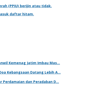
mrah
(PPIU) berijin atau tidak.
asuk daftar hitam.
kanwil Kemenag Jatim Imbau Mas…
 Doa Kebangsaan Datang Lebih A…
lar Perdamaian dan Peradaban D…