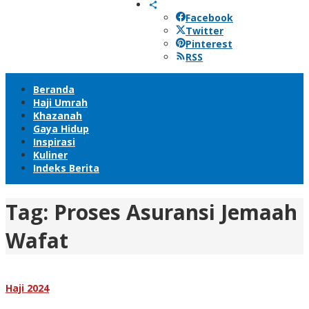
Facebook
Twitter
Pinterest
RSS
Beranda
Haji Umrah
Khazanah
Gaya Hidup
Inspirasi
Kuliner
Indeks Berita
Tag:
Proses Asuransi Jemaah
Wafat
Haji 2024