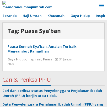
Lewati
ke
konten
Beranda
Haji Umrah
Khazanah
Gaya Hidup
Inspir
Tag:
Puasa Sya’ban
Puasa Sunnah Sya’ban: Amalan Terbaik
Menyambut Ramadhan
Gaya Hidup
,
Inspirasi
,
Puasa
31 Januari
2025
oleh
Artikel
ini
ditulis
Cari & Periksa PPIU
oleh
Choirul
Cari dan periksa status
Penyelenggara Perjalanan Ibadah
Nisa
Umrah
(PPIU) berijin atau tidak.
–
mahasiswa
Data
Penyelenggara Perjalanan Ibadah Umrah
(PPIU) yang
magang