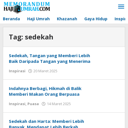
Lewati
ke
konten
Beranda
Haji Umrah
Khazanah
Gaya Hidup
Inspir
Tag:
sedekah
Sedekah, Tangan yang Memberi Lebih
Baik Daripada Tangan yang Menerima
Inspirasi
20 Maret 2025
oleh
Ratih
Iska
Azhari
Indahnya Berbagi, Hikmah di Balik
Memberi Makan Orang Berpuasa
Inspirasi
,
Puasa
14 Maret 2025
oleh
Muhammad
Abiel
Mahasin
Sedekah dan Harta: Memberi Lebih
Banyak, Mendapat Lebih Berkah