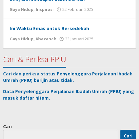
Gaya Hidup
,
Inspirasi
22 Februari 2025
oleh
Muhammad
Abiel
Mahasin
Ini Waktu Emas untuk Bersedekah
Gaya Hidup
,
Khazanah
23 Januari 2025
oleh
Artikel
ini
ditulis
Cari & Periksa PPIU
oleh
Choirul
Cari dan periksa status
Penyelenggara Perjalanan Ibadah
Nisa
Umrah
(PPIU) berijin atau tidak.
–
mahasiswa
Data
Penyelenggara Perjalanan Ibadah Umrah
(PPIU) yang
magang
masuk daftar hitam.
di
Memorandum
Cari
Cari