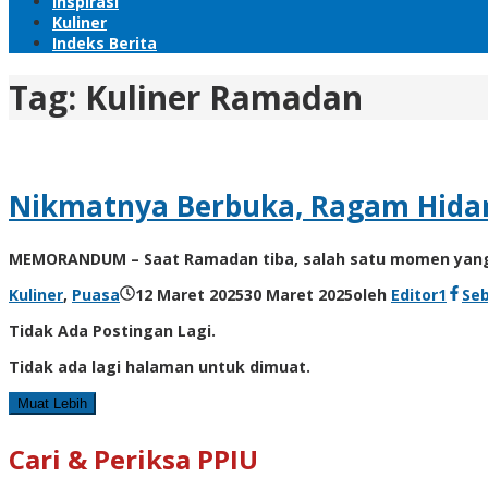
Inspirasi
Kuliner
Indeks Berita
Tag:
Kuliner Ramadan
Nikmatnya Berbuka, Ragam Hidan
MEMORANDUM – Saat Ramadan tiba, salah satu momen yang p
Kuliner
,
Puasa
12 Maret 2025
30 Maret 2025
oleh
Editor1
Se
Tidak Ada Postingan Lagi.
Tidak ada lagi halaman untuk dimuat.
Muat Lebih
Cari & Periksa PPIU