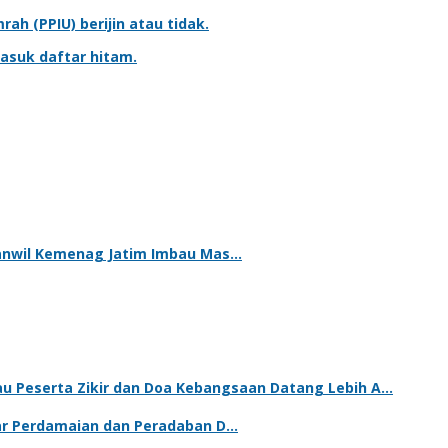
mrah
(PPIU) berijin atau tidak.
asuk daftar hitam.
kanwil Kemenag Jatim Imbau Mas…
u Peserta Zikir dan Doa Kebangsaan Datang Lebih A…
lar Perdamaian dan Peradaban D…