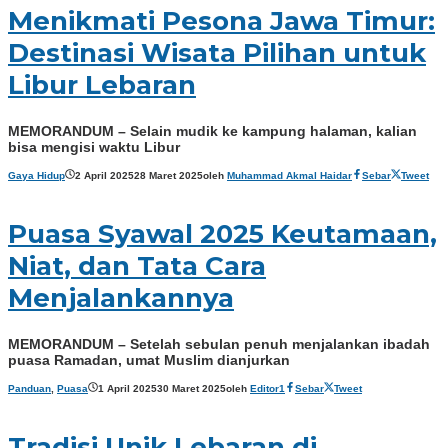
Menikmati Pesona Jawa Timur:
Destinasi Wisata Pilihan untuk
Libur Lebaran
MEMORANDUM – Selain mudik ke kampung halaman, kalian
bisa mengisi waktu Libur
Gaya Hidup
2 April 2025
28 Maret 2025
oleh
Muhammad Akmal Haidar
Sebar
Tweet
Puasa Syawal 2025 Keutamaan,
Niat, dan Tata Cara
Menjalankannya
MEMORANDUM – Setelah sebulan penuh menjalankan ibadah
puasa Ramadan, umat Muslim dianjurkan
Panduan
,
Puasa
1 April 2025
30 Maret 2025
oleh
Editor1
Sebar
Tweet
Tradisi Unik Lebaran di