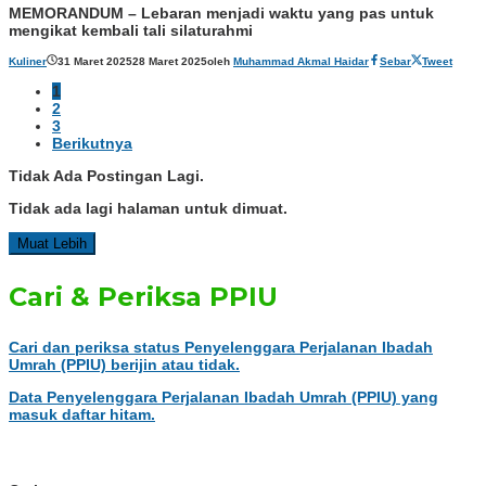
MEMORANDUM – Lebaran menjadi waktu yang pas untuk
mengikat kembali tali silaturahmi
Kuliner
31 Maret 2025
28 Maret 2025
oleh
Muhammad Akmal Haidar
Sebar
Tweet
1
2
3
Berikutnya
Tidak Ada Postingan Lagi.
Tidak ada lagi halaman untuk dimuat.
Muat Lebih
Cari & Periksa PPIU
Cari dan periksa status
Penyelenggara Perjalanan Ibadah
Umrah
(PPIU) berijin atau tidak.
Data
Penyelenggara Perjalanan Ibadah Umrah
(PPIU) yang
masuk daftar hitam.